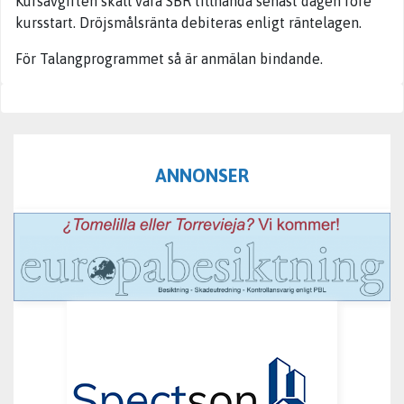
Kursavgiften skall vara SBR tillhanda senast dagen före
kursstart. Dröjsmålsränta debiteras enligt räntelagen.
För Talangprogrammet så är anmälan bindande.
ANNONSER