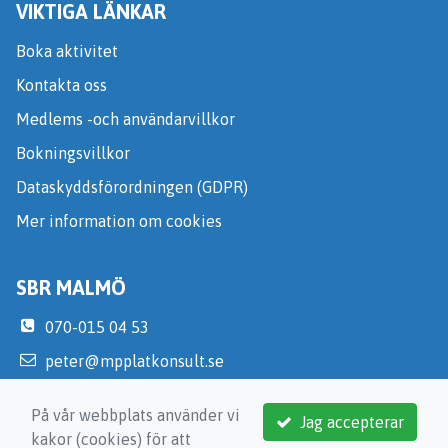
VIKTIGA LÄNKAR
Boka aktivitet
Kontakta oss
Medlems -och användarvillkor
Bokningsvillkor
Dataskyddsförordningen (GDPR)
Mer information om cookies
SBR MALMÖ
070-015 04 53
peter@mpplatkonsult.se
https://malmo.sbr.se/
På vår webbplats använder vi
Jag accepterar
kakor (cookies) för att